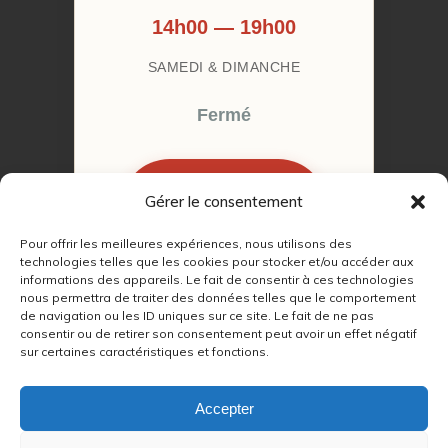
14h00 — 19h00
SAMEDI & DIMANCHE
Fermé
Gérer le consentement
RÉSERVER MON
RENDEZ-VOUS
Pour offrir les meilleures expériences, nous utilisons des
technologies telles que les cookies pour stocker et/ou accéder aux
informations des appareils. Le fait de consentir à ces technologies
nous permettra de traiter des données telles que le comportement
de navigation ou les ID uniques sur ce site. Le fait de ne pas
consentir ou de retirer son consentement peut avoir un effet négatif
sur certaines caractéristiques et fonctions.
© 2022 – 2026
Autour du Feu 77
|
Mentions légales
|
RGPD
Accepter
Partenaires SEO :