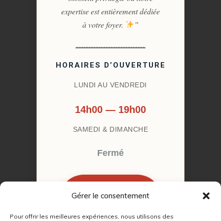
expertise est entièrement dédiée
à votre foyer.
”
HORAIRES D’OUVERTURE
LUNDI AU VENDREDI
14h00 — 19h00
SAMEDI & DIMANCHE
Fermé
Gérer le consentement
RÉSERVER MON
RENDEZ-VOUS
Pour offrir les meilleures expériences, nous utilisons des