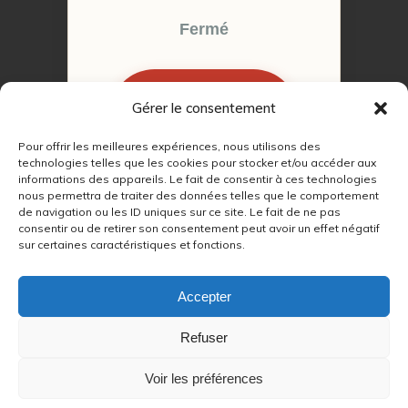
Fermé
Gérer le consentement
RÉSERVER MON
RENDEZ-VOUS
Pour offrir les meilleures expériences, nous utilisons des
technologies telles que les cookies pour stocker et/ou accéder aux
informations des appareils. Le fait de consentir à ces technologies
nous permettra de traiter des données telles que le comportement
de navigation ou les ID uniques sur ce site. Le fait de ne pas
consentir ou de retirer son consentement peut avoir un effet négatif
sur certaines caractéristiques et fonctions.
© 2022 – 2026
Autour du Feu 77
|
Mentions légales
|
RGPD
Accepter
Partenaires SEO :
Refuser
max
|
Voir les préférences
lien
|
refetape
|