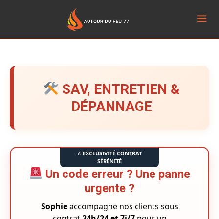
SAV, ENTRETIEN &
DÉPANNAGE
Un code erreur ? Une panne
urgente ?
Sophie
accompagne nos clients sous
contrat
24h/24 et 7j/7
pour un