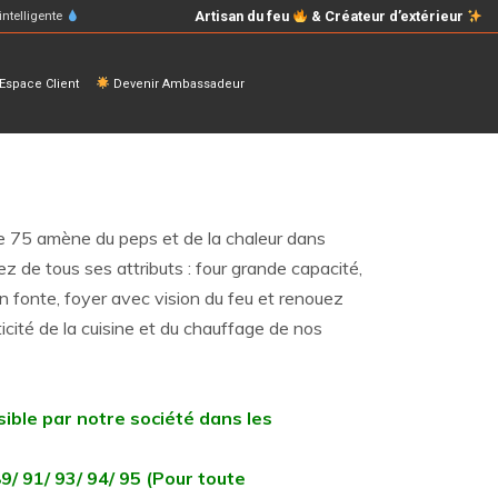
Artisan du feu
& Créateur d’extérieur
intelligente
space Client
Devenir Ambassadeur
se 75 amène du peps et de la chaleur dans
tez de tous ses attributs : four grande capacité,
n fonte, foyer avec vision du feu et renouez
icité de la cuisine et du chauffage de nos
sible par notre société dans les
89/ 91/ 93/ 94/ 95 (Pour toute