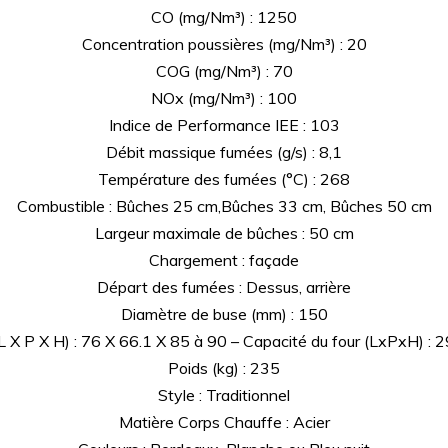
CO (mg/Nm³) : 1250
Concentration poussières (mg/Nm³) : 20
COG (mg/Nm³) : 70
NOx (mg/Nm³) : 100
Indice de Performance IEE : 103
Débit massique fumées (g/s) : 8,1
Température des fumées (°C) : 268
Combustible : Bûches 25 cm,Bûches 33 cm, Bûches 50 cm
Largeur maximale de bûches : 50 cm
Chargement : façade
Départ des fumées : Dessus, arrière
Diamètre de buse (mm) : 150
 X P X H) : 76 X 66.1 X 85 à 90 – Capacité du four (LxPxH) : 
Poids (kg) : 235
Style : Traditionnel
Matière Corps Chauffe : Acier