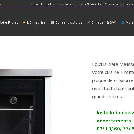
Pose de poêles • Entretien terrasses & murets • Récupération d’eau 
otre Projet
L’Entreprise
Conseils & Actus
Entretien & SAV
Mon E
La cuisinière Melis
votre cuisine. Profi
plaque de cuisson e
avec toute l’authent
grands-mères.
Installation pos
départements :
02/ 10/ 60/ 77/ 