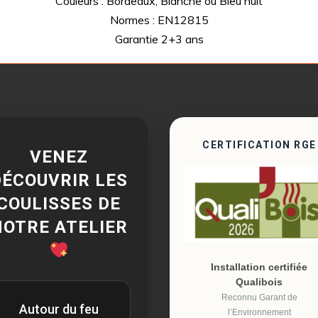
Couleurs : Bordeaux, Blanche ou Bleu nuit
Normes : EN12815
Garantie 2+3 ans
CERTIFICATION RGE
VENEZ
DÉCOUVRIR LES
COULISSES DE
NOTRE ATELIER
Installation certifiée
Qualibois
Reconnu Garant de
Autour du feu
l’Environnement