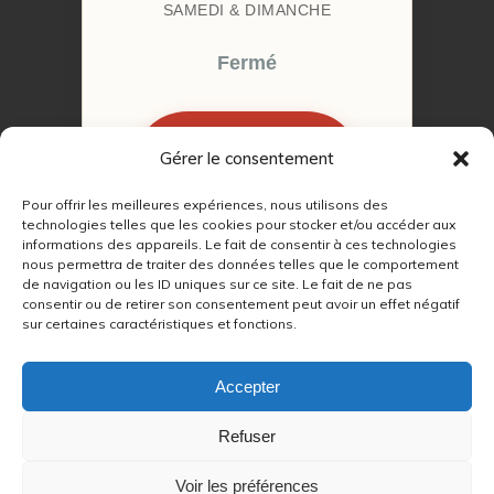
SAMEDI & DIMANCHE
Fermé
Gérer le consentement
RÉSERVER MON
RENDEZ-VOUS
Pour offrir les meilleures expériences, nous utilisons des
technologies telles que les cookies pour stocker et/ou accéder aux
informations des appareils. Le fait de consentir à ces technologies
nous permettra de traiter des données telles que le comportement
de navigation ou les ID uniques sur ce site. Le fait de ne pas
consentir ou de retirer son consentement peut avoir un effet négatif
© 2022 – 2026
Autour du Feu 77
|
sur certaines caractéristiques et fonctions.
Mentions légales
|
RGPD
Accepter
Partenaires SEO :
Refuser
max
|
Voir les préférences
lien
|