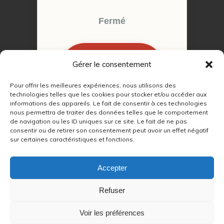
Fermé
Gérer le consentement
RÉSERVER MON
RENDEZ-VOUS
Pour offrir les meilleures expériences, nous utilisons des
technologies telles que les cookies pour stocker et/ou accéder aux
informations des appareils. Le fait de consentir à ces technologies
nous permettra de traiter des données telles que le comportement
de navigation ou les ID uniques sur ce site. Le fait de ne pas
consentir ou de retirer son consentement peut avoir un effet négatif
sur certaines caractéristiques et fonctions.
© 2022 – 2026
Autour du Feu 77
|
Mentions légales
|
RGPD
Accepter
Partenaires SEO :
Refuser
max
|
Voir les préférences
lien
|