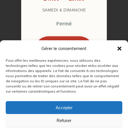
SAMEDI & DIMANCHE
Fermé
Gérer le consentement
RÉSERVER MON
RENDEZ-VOUS
Pour offrir les meilleures expériences, nous utilisons des
technologies telles que les cookies pour stocker et/ou accéder aux
informations des appareils. Le fait de consentir à ces technologies
nous permettra de traiter des données telles que le comportement
de navigation ou les ID uniques sur ce site. Le fait de ne pas
consentir ou de retirer son consentement peut avoir un effet négatif
sur certaines caractéristiques et fonctions.
© 2022 – 2026
Autour du Feu 77
|
Mentions légales
|
RGPD
Accepter
Partenaires SEO :
Refuser
max
|