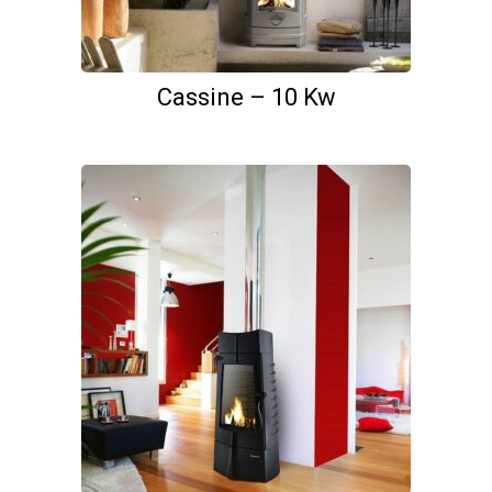
page
du
produit
Cassine – 10 Kw