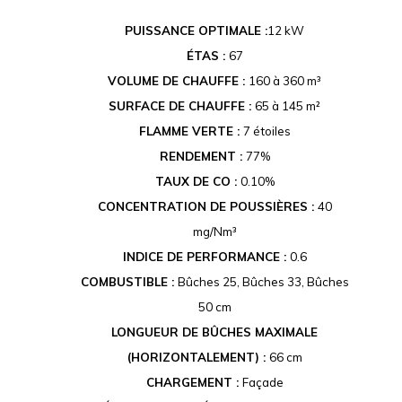
PUISSANCE OPTIMALE :
12 kW
ÉTAS :
67
VOLUME DE CHAUFFE :
160 à 360 m³
SURFACE DE CHAUFFE :
65 à 145 m²
FLAMME VERTE :
7 étoiles
RENDEMENT :
77%
TAUX DE CO :
0.10%
CONCENTRATION DE POUSSIÈRES :
40
mg/Nm³
INDICE DE PERFORMANCE :
0.6
COMBUSTIBLE :
Bûches 25, Bûches 33, Bûches
50 cm
LONGUEUR DE BÛCHES MAXIMALE
(HORIZONTALEMENT) :
66 cm
CHARGEMENT :
Façade