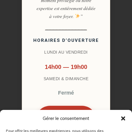
moment privilégié où notre
expertise est entièrement dédiée
à votre foyer.
”
HORAIRES D’OUVERTURE
LUNDI AU VENDREDI
14h00 — 19h00
SAMEDI & DIMANCHE
Fermé
Gérer le consentement
RÉSERVER MON
RENDEZ-VOUS
Pour offrir les meilleures expériences, nous utilisons des