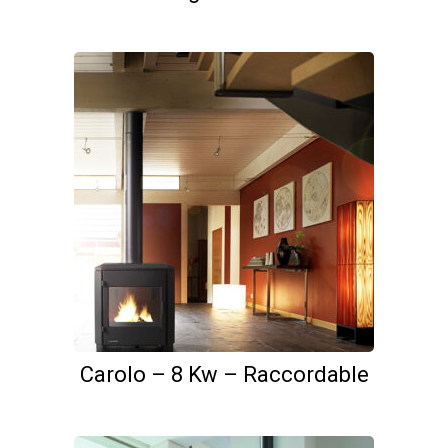
Ce
Carolo – 8 Kw – Raccordable
produit
a
plusieurs