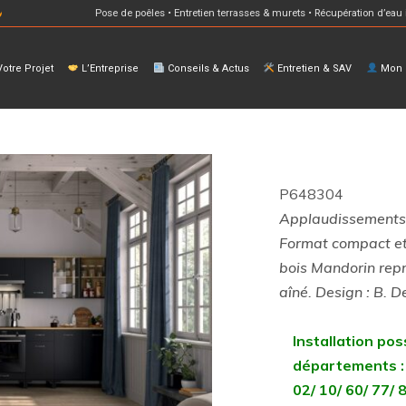
Pose de poêles • Entretien terrasses & murets • Récupération d’eau 
otre Projet
L’Entreprise
Conseils & Actus
Entretien & SAV
Mon E
P648304
Applaudissements p
Format compact et 
bois Mandorin repr
aîné. Design : B. 
Installation pos
départements :
02/ 10/ 60/ 77/ 