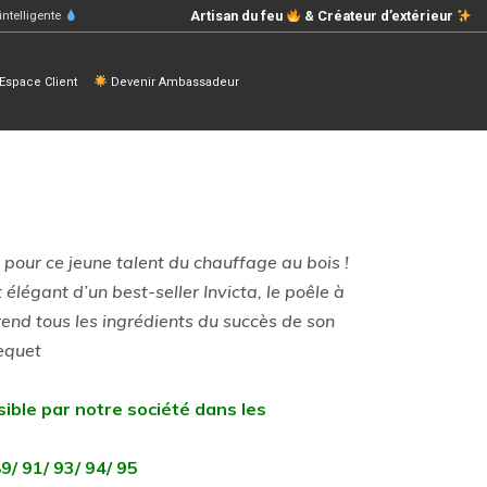
Artisan du feu
& Créateur d’extérieur
intelligente
space Client
Devenir Ambassadeur
our ce jeune talent du chauffage au bois !
élégant d’un best-seller Invicta, le poêle à
end tous les ingrédients du succès de son
Dequet
sible par notre société dans les
89/ 91/ 93/ 94/ 95