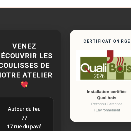
CERTIFICATION RGE
VENEZ
DÉCOUVRIR LES
COULISSES DE
NOTRE ATELIER
Installation certifiée
Qualibois
Reconnu Garant de
Autour du feu
l’Environnement
77
17 rue du pavé