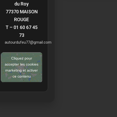
du Roy
77370 MAISON
ROUGE
T – 01 60 67 45
73
autourdufeu77@gmail.com
Cliquez pour
accepter les cookies
marketing et activer
ce contenu