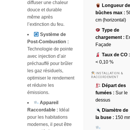
diffuser une chaleur
Longueur d
douce et durable
bûches max :
5
même après
cm (horizontal)
l’extinction du feu.
Type de
Système de
chargement :
E
Post-Combustion :
Façade
Technologie de pointe
Taux de CO 
avec injection d’air
< 0,10 %
préchauffé pour brûler
les gaz résiduels,
INSTALLATION &
RACCORDEMENT
optimiser le rendement
et réduire les
Départ des
émissions.
fumées :
Sur le
dessus
Appareil
Raccordable :
Idéal
Diamètre de
pour les habitations
la buse :
150 m
modernes, il peut être