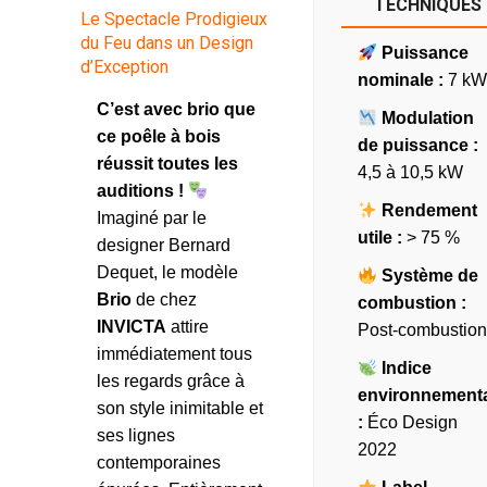
TECHNIQUES
Le Spectacle Prodigieux
du Feu dans un Design
Puissance
d’Exception
nominale :
7 kW
C’est avec brio que
Modulation
ce poêle à bois
de puissance :
réussit toutes les
4,5 à 10,5 kW
auditions !
Rendement
Imaginé par le
utile :
> 75 %
designer Bernard
Dequet, le modèle
Système de
Brio
de chez
combustion :
INVICTA
attire
Post-combustion
immédiatement tous
Indice
les regards grâce à
environnement
son style inimitable et
:
Éco Design
ses lignes
2022
contemporaines