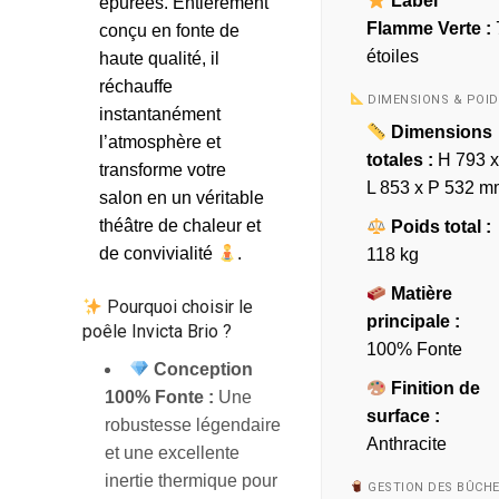
Label
épurées. Entièrement
Flamme Verte :
conçu en fonte de
étoiles
haute qualité, il
réchauffe
DIMENSIONS & POID
instantanément
Dimensions
l’atmosphère et
totales :
H 793 x
transforme votre
L 853 x P 532 
salon en un véritable
théâtre de chaleur et
Poids total :
de convivialité
.
118 kg
Matière
Pourquoi choisir le
principale :
poêle Invicta Brio ?
100% Fonte
Conception
Finition de
100% Fonte :
Une
surface :
robustesse légendaire
Anthracite
et une excellente
inertie thermique pour
GESTION DES BÛCH