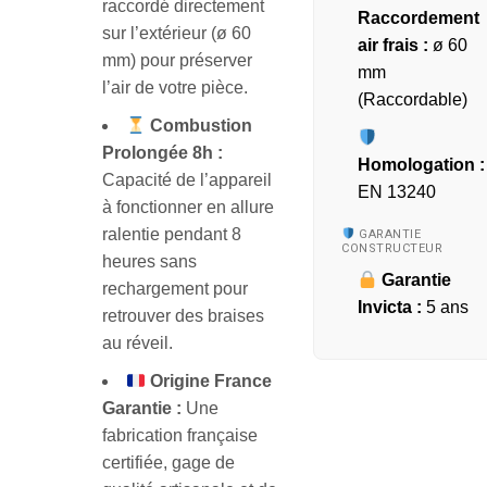
raccordé directement
Raccordement
sur l’extérieur (ø 60
air frais :
ø 60
mm) pour préserver
mm
l’air de votre pièce.
(Raccordable)
Combustion
Prolongée 8h :
Homologation :
Capacité de l’appareil
EN 13240
à fonctionner en allure
ralentie pendant 8
GARANTIE
CONSTRUCTEUR
heures sans
Garantie
rechargement pour
Invicta :
5 ans
retrouver des braises
au réveil.
Origine France
Garantie :
Une
fabrication française
certifiée, gage de