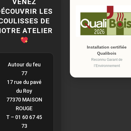
VENEZ
DÉCOUVRIR LES
COULISSES DE
NOTRE ATELIER
Installation certifiée
Qualibois
Reconnu Garant de
Autour du feu
l’Environnement
77
17 rue du pavé
du Roy
77370 MAISON
ROUGE
T – 01 60 67 45
73