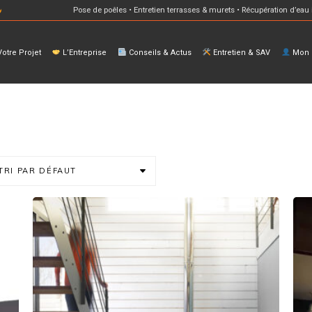
Pose de poêles • Entretien terrasses & murets • Récupération d’eau 
otre Projet
L’Entreprise
Conseils & Actus
Entretien & SAV
Mon E
TRI PAR DÉFAUT