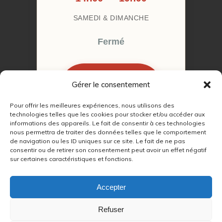
SAMEDI & DIMANCHE
Fermé
Gérer le consentement
RÉSERVER MON
RENDEZ-VOUS
Pour offrir les meilleures expériences, nous utilisons des
technologies telles que les cookies pour stocker et/ou accéder aux
informations des appareils. Le fait de consentir à ces technologies
nous permettra de traiter des données telles que le comportement
de navigation ou les ID uniques sur ce site. Le fait de ne pas
consentir ou de retirer son consentement peut avoir un effet négatif
sur certaines caractéristiques et fonctions.
© 2022 – 2026
Autour du Feu 77
|
Mentions légales
|
RGPD
Accepter
Partenaires SEO :
Refuser
max
|