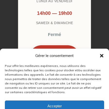
LUNDI AU VENDREDI
14h00 — 19h00
SAMEDI & DIMANCHE
Fermé
Gérer le consentement
RÉSERVER MON
RENDEZ-VOUS
Pour offrir les meilleures expériences, nous utilisons des
technologies telles que les cookies pour stocker et/ou accéder aux
informations des appareils. Le fait de consentir à ces technologies
nous permettra de traiter des données telles que le comportement
de navigation ou les ID uniques sur ce site. Le fait de ne pas
consentir ou de retirer son consentement peut avoir un effet négatif
sur certaines caractéristiques et fonctions.
© 2022 – 2026
Autour du Feu 77
|
Mentions légales
|
RGPD
Accepter