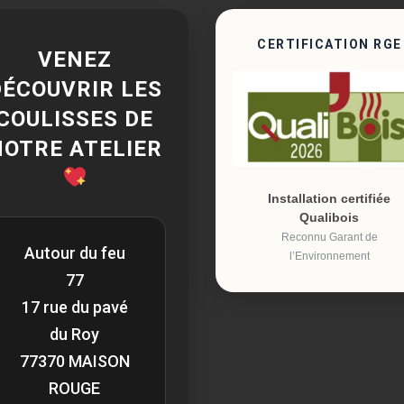
CERTIFICATION RGE
VENEZ
DÉCOUVRIR LES
COULISSES DE
NOTRE ATELIER
Installation certifiée
Qualibois
Reconnu Garant de
Autour du feu
l’Environnement
77
17 rue du pavé
du Roy
77370 MAISON
ROUGE