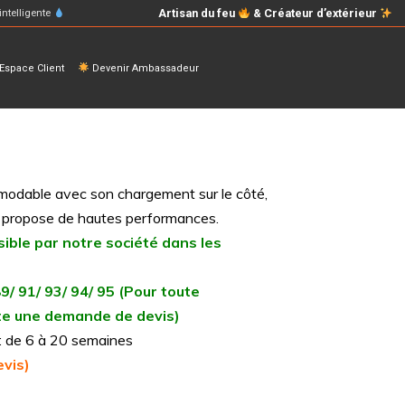
Artisan du feu
& Créateur d’extérieur
intelligente
space Client
Devenir Ambassadeur
émodable avec son chargement sur le côté,
 propose de hautes performances.
sible par notre société dans les
89/ 91/ 93/ 94/ 95 (Pour toute
aite une demande de devis)
n : de 6 à 20 semaines
vis)