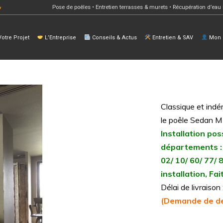
Pose de poêles • Entretien terrasses & murets • Récupération d’eau 
otre Projet
L’Entreprise
Conseils & Actus
Entretien & SAV
Mon E
Classique et ind
le poêle Sedan M
Installation pos
départements :
02/ 10/ 60/ 77/ 
installation, F
Délai de livraiso
(Demande de de