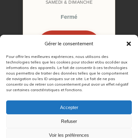
SAMEDI & DIMANCHE
Fermé
Gérer le consentement
RÉSERVER MON
RENDEZ-VOUS
Pour offrir les meilleures expériences, nous utilisons des
technologies telles que les cookies pour stocker et/ou accéder aux
informations des appareils. Le fait de consentir à ces technologies
nous permettra de traiter des données telles que le comportement
de navigation ou les ID uniques sur ce site. Le fait de ne pas
consentir ou de retirer son consentement peut avoir un effet négatif
sur certaines caractéristiques et fonctions.
© 2022 – 2026
Autour du Feu 77
|
Mentions légales
|
RGPD
Accepter
Partenaires SEO :
Refuser
max
|
Voir les préférences
lien
|