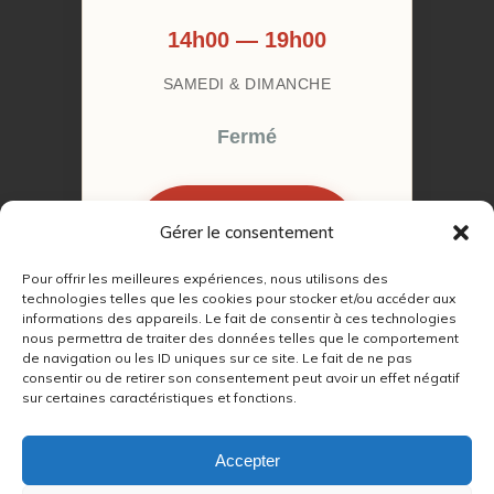
14h00 — 19h00
SAMEDI & DIMANCHE
Fermé
Gérer le consentement
RÉSERVER MON
RENDEZ-VOUS
Pour offrir les meilleures expériences, nous utilisons des
technologies telles que les cookies pour stocker et/ou accéder aux
informations des appareils. Le fait de consentir à ces technologies
nous permettra de traiter des données telles que le comportement
de navigation ou les ID uniques sur ce site. Le fait de ne pas
consentir ou de retirer son consentement peut avoir un effet négatif
sur certaines caractéristiques et fonctions.
© 2022 – 2026
Autour du Feu 77
|
Mentions légales
|
RGPD
Accepter