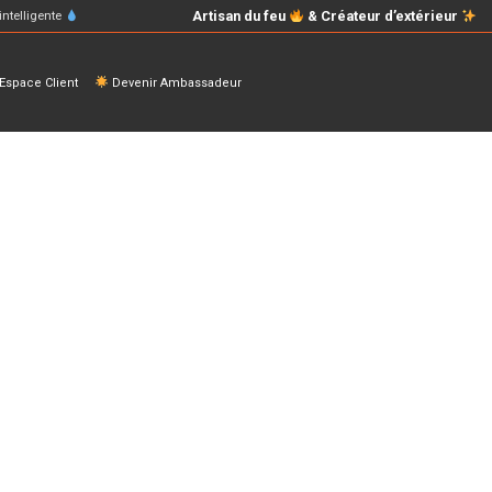
Artisan du feu
& Créateur d’extérieur
intelligente
space Client
Devenir Ambassadeur