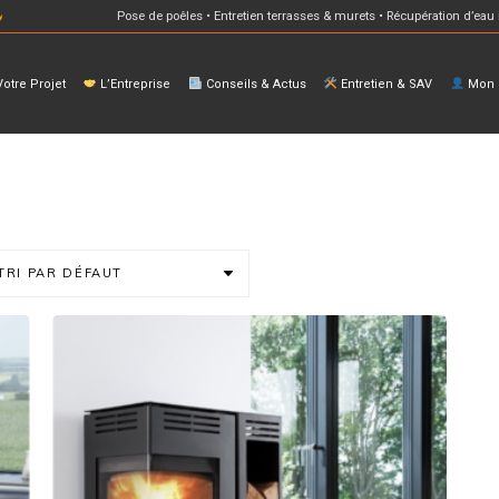
Pose de poêles • Entretien terrasses & murets • Récupération d’eau 
otre Projet
L’Entreprise
Conseils & Actus
Entretien & SAV
Mon E
TRI PAR DÉFAUT