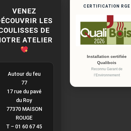
CERTIFICATION RGE
VENEZ
DÉCOUVRIR LES
COULISSES DE
NOTRE ATELIER
Installation certifiée
Qualibois
Reconnu Garant de
Autour du feu
l’Environnement
77
17 rue du pavé
du Roy
77370 MAISON
ROUGE
T – 01 60 67 45