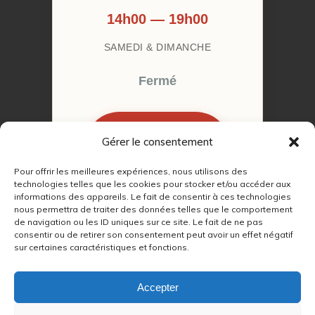
14h00 — 19h00
SAMEDI & DIMANCHE
Fermé
Gérer le consentement
RÉSERVER MON
RENDEZ-VOUS
Pour offrir les meilleures expériences, nous utilisons des
technologies telles que les cookies pour stocker et/ou accéder aux
informations des appareils. Le fait de consentir à ces technologies
nous permettra de traiter des données telles que le comportement
de navigation ou les ID uniques sur ce site. Le fait de ne pas
consentir ou de retirer son consentement peut avoir un effet négatif
sur certaines caractéristiques et fonctions.
© 2022 – 2026
Autour du Feu 77
|
Mentions légales
|
RGPD
Accepter
Partenaires SEO :