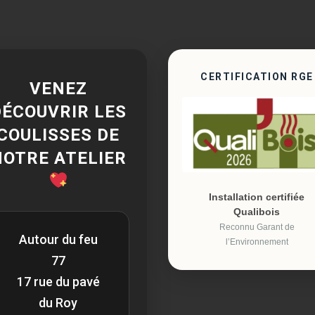
CERTIFICATION RGE
VENEZ
DÉCOUVRIR LES
COULISSES DE
NOTRE ATELIER
Installation certifiée
Qualibois
Reconnu Garant de
Autour du feu
l’Environnement
77
17 rue du pavé
du Roy