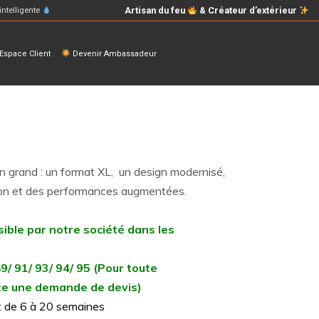
Artisan du feu
& Créateur d’extérieur
intelligente
space Client
Devenir Ambassadeur
en grand : un format XL, un design modernisé,
sion et des performances augmentées.
sible par notre société dans les
89/ 91/ 93/ 94/ 95 (Pour toute
aite une demande de devis)
n : de 6 à 20 semaines