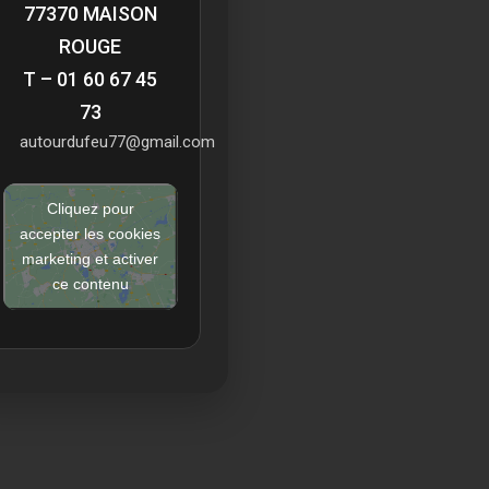
77370 MAISON
ROUGE
T – 01 60 67 45
73
autourdufeu77@gmail.com
Cliquez pour
accepter les cookies
marketing et activer
ce contenu