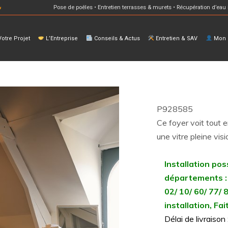
Pose de poêles • Entretien terrasses & murets • Récupération d’eau 
otre Projet
L’Entreprise
Conseils & Actus
Entretien & SAV
Mon E
P928585
Ce foyer voit tout 
une vitre pleine vi
Installation pos
départements :
02/ 10/ 60/ 77/ 
installation, F
Délai de livraiso