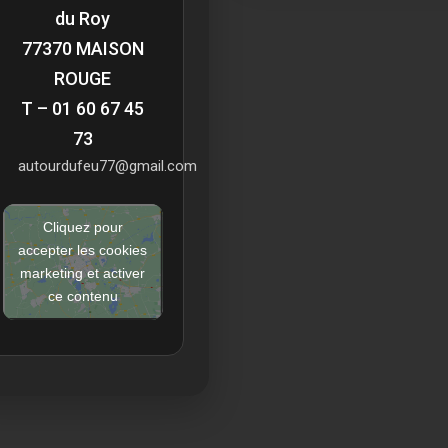
du Roy
77370 MAISON
ROUGE
T – 01 60 67 45
73
autourdufeu77@gmail.com
Cliquez pour
accepter les cookies
marketing et activer
ce contenu