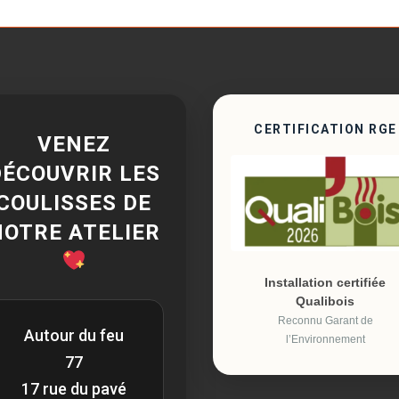
CERTIFICATION RGE
VENEZ
DÉCOUVRIR LES
COULISSES DE
NOTRE ATELIER
Installation certifiée
Qualibois
Reconnu Garant de
Autour du feu
l’Environnement
77
17 rue du pavé