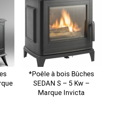
es
*Poêle à bois Bûches
rque
SEDAN S – 5 Kw –
Marque Invicta