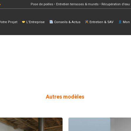
Pose de poêles • Entretien terrasses & murets • Récupération d’eau 
otre Projet
L’Entreprise
Conseils & Actus
Entretien & SAV
Mon E
Autres modèles