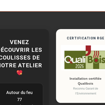
CERTIFICATION RGE
VENEZ
DÉCOUVRIR LES
COULISSES DE
NOTRE ATELIER
Installation certifiée
Qualibois
Reconnu Garant de
Autour du feu
l’Environnement
77