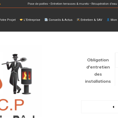
Pose de poêles • Entretien terrasses & murets • Récupération d’eau 
otre Projet
L’Entreprise
Conseils & Actus
Entretien & SAV
Mon E
Obligation
d'entretien
des
installations
Quantity