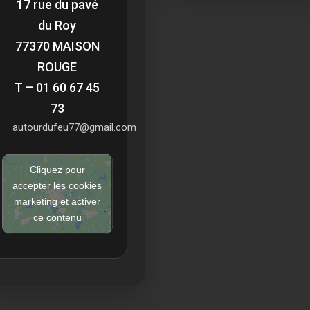
17 rue du pavé
du Roy
77370 MAISON
ROUGE
T – 01 60 67 45
73
autourdufeu77@gmail.com
Cliquez pour
accepter les cookies
marketing et activer
ce contenu