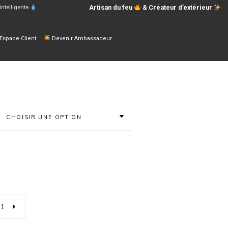
Artisan du feu
& Créateur d’extérieur
intelligente
space Client
Devenir Ambassadeur
CHOISIR UNE OPTION