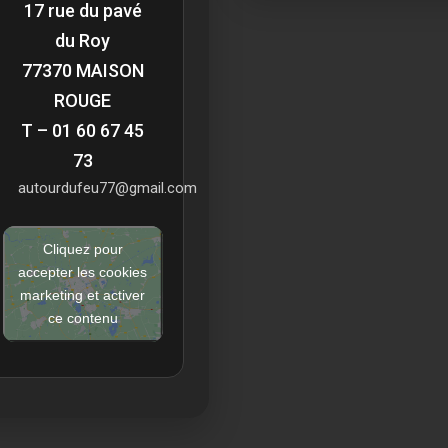
17 rue du pavé
du Roy
77370 MAISON
ROUGE
T – 01 60 67 45
73
autourdufeu77@gmail.com
Cliquez pour
accepter les cookies
marketing et activer
ce contenu