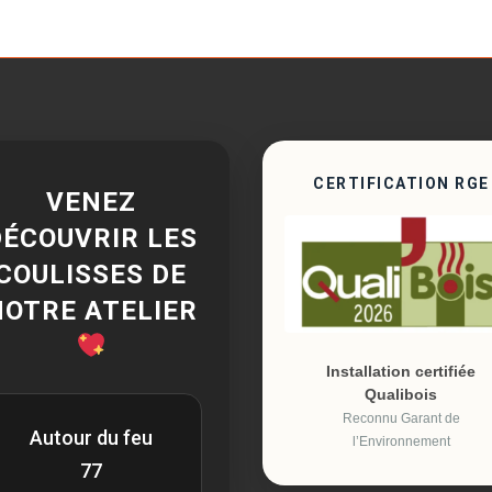
CERTIFICATION RGE
VENEZ
DÉCOUVRIR LES
COULISSES DE
NOTRE ATELIER
Installation certifiée
Qualibois
Reconnu Garant de
Autour du feu
l’Environnement
77