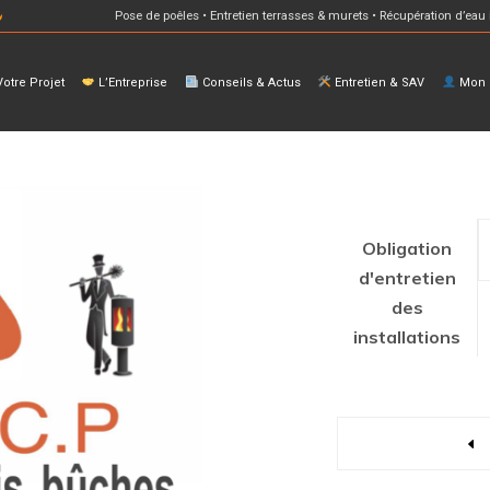
Pose de poêles • Entretien terrasses & murets • Récupération d’eau 
otre Projet
L’Entreprise
Conseils & Actus
Entretien & SAV
Mon E
Obligation
d'entretien
des
installations
Quantity