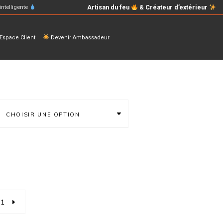
Artisan du feu
& Créateur d’extérieur
intelligente
space Client
Devenir Ambassadeur
CHOISIR UNE OPTION