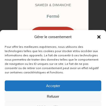
SAMEDI & DIMANCHE
Fermé
Gérer le consentement
RÉSERVER MON
RENDEZ-VOUS
Pour offrir les meilleures expériences, nous utilisons des
technologies telles que les cookies pour stocker et/ou accéder aux
informations des appareils. Le fait de consentir à ces technologies
nous permettra de traiter des données telles que le comportement
de navigation ou les ID uniques sur ce site. Le fait de ne pas
consentir ou de retirer son consentement peut avoir un effet négatif
sur certaines caractéristiques et fonctions.
© 2022 – 2026
Autour du Feu 77
|
Mentions légales
|
RGPD
Accepter
Partenaires SEO :
Refuser
max
|