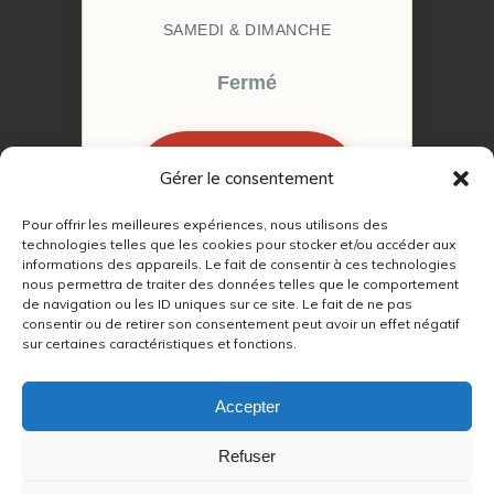
SAMEDI & DIMANCHE
Fermé
Gérer le consentement
RÉSERVER MON
RENDEZ-VOUS
Pour offrir les meilleures expériences, nous utilisons des
technologies telles que les cookies pour stocker et/ou accéder aux
informations des appareils. Le fait de consentir à ces technologies
nous permettra de traiter des données telles que le comportement
de navigation ou les ID uniques sur ce site. Le fait de ne pas
consentir ou de retirer son consentement peut avoir un effet négatif
sur certaines caractéristiques et fonctions.
© 2022 – 2026
Autour du Feu 77
|
Mentions légales
|
RGPD
Accepter
Partenaires SEO :
Refuser
max
|