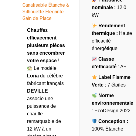
Canalisable Étanche &
nominale :
12,0
Silhouette Élégante
kW
Gain de Place
Rendement
Chauffez
thermique :
Haute
efficacement
efficacité
plusieurs pièces
énergétique
sans encombrer
Classe
votre espace !
d’efficacité :
A+
Le modèle
Loria
du célèbre
Label Flamme
fabricant français
Verte :
7 étoiles
DEVILLE
Norme
associe une
environnementale
puissance de
:
EcoDesign 2022
chauffe
remarquable de
Conception :
12 kW à un
100% Étanche