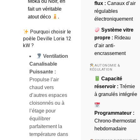
Moka ou Noir, en
flux :
Canaux d’air
fait un véritable
régulables
atout déco
.
électroniquement
Système vitre
Pourquoi choisir le
propre :
Rideau
poêle Deville Loria 12
kW ?
d’air anti-
encrassement
Ventilation
Canalisable
AUTONOMIE &
RÉGULATION
Puissante :
Capacité
Propulse l’air
réservoir :
Trémie
chaud vers
à granulés intégrée
d’autres espaces
cloisonnés ou à
l’étage pour
Programmateur :
équilibrer
Chrono-thermostat
parfaitement la
hebdomadaire
température dans