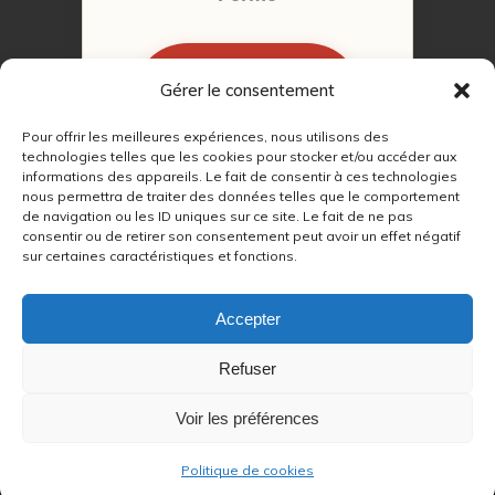
Gérer le consentement
RÉSERVER MON
RENDEZ-VOUS
Pour offrir les meilleures expériences, nous utilisons des
technologies telles que les cookies pour stocker et/ou accéder aux
informations des appareils. Le fait de consentir à ces technologies
nous permettra de traiter des données telles que le comportement
de navigation ou les ID uniques sur ce site. Le fait de ne pas
consentir ou de retirer son consentement peut avoir un effet négatif
sur certaines caractéristiques et fonctions.
© 2022 – 2026
Autour du Feu 77
|
Mentions légales
|
RGPD
Accepter
Partenaires SEO :
Refuser
max
|
Voir les préférences
lien
|
refetape
|
Politique de cookies
Chauffage au bois