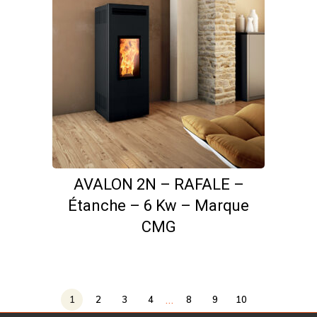
AVALON 2N – RAFALE –
Étanche – 6 Kw – Marque
CMG
…
1
2
3
4
8
9
10