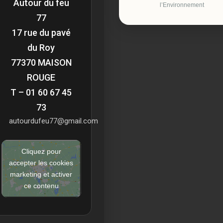
Autour du feu
l’Environnement
77
17 rue du pavé
du Roy
77370 MAISON
ROUGE
T – 01 60 67 45
73
autourdufeu77@gmail.com
Cliquez pour
accepter les cookies
marketing et activer
ce contenu