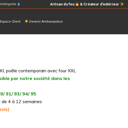
Artisan du feu
& Créateur d’extérieur
intelligente
space Client
Devenir Ambassadeur
KI, poêle contemporain avec four XXL
sible par notre société dans les
89/ 91/ 93/ 94/ 95
n : de 4 à 12 semaines
vis)