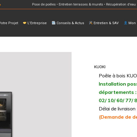
Pose de poêles • Entretien terrasses & murets • Récupération d’eau 
otre Projet
L’Entreprise
Conseils & Actus
Entretien & SAV
Mon E
KUOKI
Poêle à bois KUO
Installation pos
départements :
02/ 10/ 60/ 77/ 
Délai de livraiso
(Demande de de