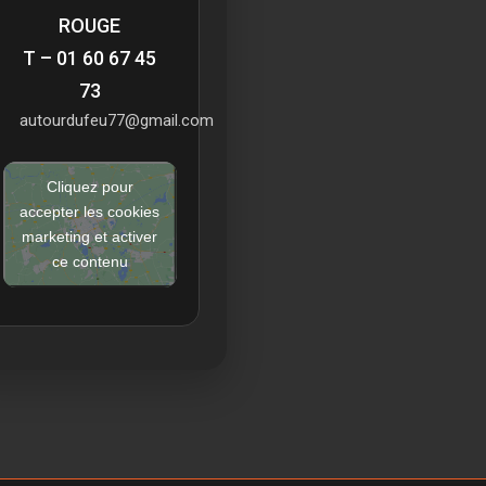
ROUGE
T – 01 60 67 45
73
autourdufeu77@gmail.com
Cliquez pour
accepter les cookies
marketing et activer
ce contenu