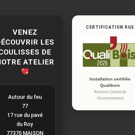
CERTIFICATION RGE
VENEZ
DÉCOUVRIR LES
COULISSES DE
NOTRE ATELIER
Installation certifiée
Qualibois
Reconnu Garant de
Autour du feu
l’Environnement
77
17 rue du pavé
du Roy
77370 MAISON