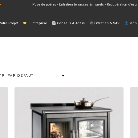
Pose de poêles • Entretien terrasses & murets • Récupération d’eau 
otre Projet
L’Entreprise
Conseils & Actus
Entretien & SAV
Mon E
TRI PAR DÉFAUT