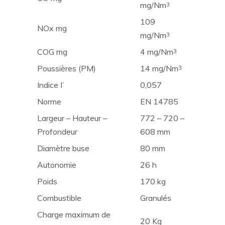
mg/Nm
3
109
NOx mg
mg/Nm
3
COG mg
4 mg/Nm
3
Poussières (PM)
14 mg/Nm
3
Indice I’
0,057
Norme
EN 14785
Largeur – Hauteur –
772 – 720 –
Profondeur
608 mm
Diamètre buse
80 mm
Autonomie
26 h
Poids
170 kg
Combustible
Granulés
Charge maximum de
20 Kg