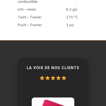
combustible
mN – mmin
6.3 g/s
TwN – Twmin
170 °C
PwN – Pwmin
3 pa
LA VOIX DE NOS CLIENTS