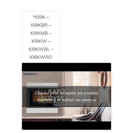
*KI9K –
KI9KBR –
KI9KMB –
KI9KW –
KI9KWBL –
KI9KWRO
Cliquez pour accepter les cookies
marketing et activer ce contenu