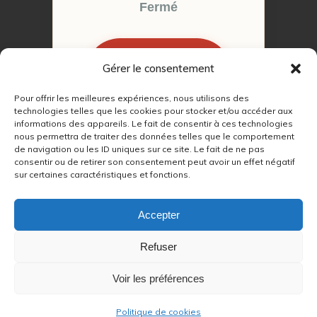
Fermé
Gérer le consentement
RÉSERVER MON
RENDEZ-VOUS
Pour offrir les meilleures expériences, nous utilisons des
technologies telles que les cookies pour stocker et/ou accéder aux
informations des appareils. Le fait de consentir à ces technologies
nous permettra de traiter des données telles que le comportement
de navigation ou les ID uniques sur ce site. Le fait de ne pas
consentir ou de retirer son consentement peut avoir un effet négatif
sur certaines caractéristiques et fonctions.
© 2022 – 2026
Autour du Feu 77
|
Mentions légales
|
RGPD
Accepter
Partenaires SEO :
Refuser
max
|
Voir les préférences
lien
|
refetape
|
Politique de cookies
Chauffage au bois