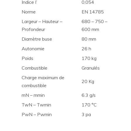
Indice I’
0,054
Norme
EN 14785
Largeur – Hauteur –
680 – 750 –
Profondeur
600 mm
Diamètre buse
80 mm
Autonomie
26 h
Poids
170 kg
Combustible
Granulés
Charge maximum de
20 Kg
combustible
mN – mmin
6.3 g/s
TwN – Twmin
170 °C
PwN – Pwmin
3 pa