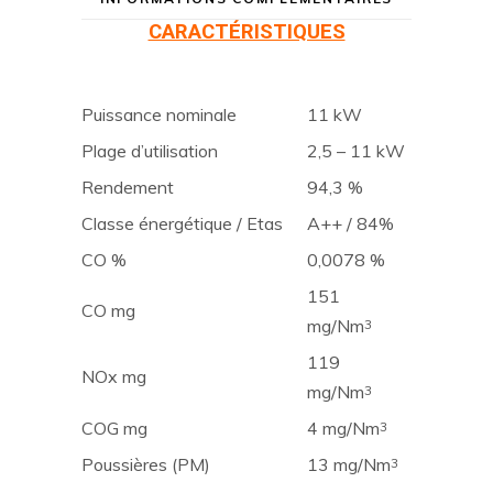
CARACTÉRISTIQUES
Puissance nominale
11 kW
Plage d’utilisation
2,5 – 11 kW
Rendement
94,3 %
Classe énergétique / Etas
A++ / 84%
CO %
0,0078 %
151
CO mg
mg/Nm
3
119
NOx mg
mg/Nm
3
COG mg
4 mg/Nm
3
Poussières (PM)
13 mg/Nm
3