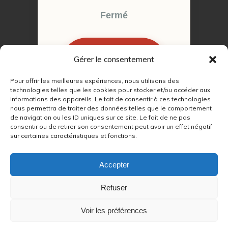
Fermé
Gérer le consentement
RÉSERVER MON
RENDEZ-VOUS
Pour offrir les meilleures expériences, nous utilisons des
technologies telles que les cookies pour stocker et/ou accéder aux
informations des appareils. Le fait de consentir à ces technologies
nous permettra de traiter des données telles que le comportement
de navigation ou les ID uniques sur ce site. Le fait de ne pas
consentir ou de retirer son consentement peut avoir un effet négatif
sur certaines caractéristiques et fonctions.
© 2022 – 2026
Autour du Feu 77
|
Mentions légales
|
RGPD
Accepter
Partenaires SEO :
Refuser
max
|
Voir les préférences
lien
|
refetape
|