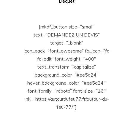
Dequet
[mkdf_button size=”small”
text=”DEMANDEZ UN DEVIS”
target=”_blank”
icon_pack=”font_awesome” fa_icon=”fa
fa-edit” font_weight=”400″
text_transform=”capitalize”
background_color=”#ee5d24″
hover_background_color=”#ee5d24″
font_family=”roboto” font_size=”16″
link=”https://autourdufeu77.fr/autour-du-
feu-77/”]