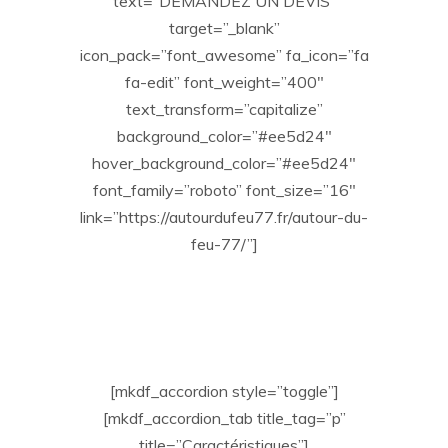
text=”DEMANDEZ UN DEVIS”
target=”_blank”
icon_pack=”font_awesome” fa_icon=”fa
fa-edit” font_weight=”400″
text_transform=”capitalize”
background_color=”#ee5d24″
hover_background_color=”#ee5d24″
font_family=”roboto” font_size=”16″
link=”https://autourdufeu77.fr/autour-du-
feu-77/”]
[mkdf_accordion style=”toggle”]
[mkdf_accordion_tab title_tag=”p”
title=”Caractéristiques”]