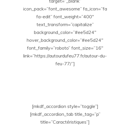
target=”_blank”
icon_pack=”font_awesome” fa_icon=”fa
fa-edit” font_weight=”400″
text_transform=”capitalize”
background_color=”#ee5d24″
hover_background_color=”#ee5d24″
font_family=”roboto” font_size=”16″
link=”https://autourdufeu77.fr/autour-du-
feu-77/”]
[mkdf_accordion style=”toggle”]
[mkdf_accordion_tab title_tag=”p”
title=”Caractéristiques”]