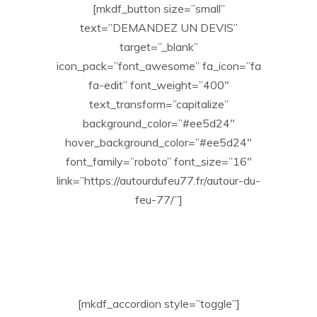
[mkdf_button size=”small”
text=”DEMANDEZ UN DEVIS”
target=”_blank”
icon_pack=”font_awesome” fa_icon=”fa
fa-edit” font_weight=”400″
text_transform=”capitalize”
background_color=”#ee5d24″
hover_background_color=”#ee5d24″
font_family=”roboto” font_size=”16″
link=”https://autourdufeu77.fr/autour-du-
feu-77/”]
[mkdf_accordion style=”toggle”]