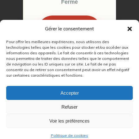
Fermé
Gérer le consentement
RÉSERVER MON
RENDEZ-VOUS
Pour offrir les meilleures expériences, nous utilisons des
technologies telles que les cookies pour stocker et/ou accéder aux
informations des appareils. Le fait de consentir à ces technologies
nous permettra de traiter des données telles que le comportement
de navigation ou les ID uniques sur ce site. Le fait de ne pas
consentir ou de retirer son consentement peut avoir un effet négatif
sur certaines caractéristiques et fonctions.
© 2022 – 2026
Autour du Feu 77
|
Mentions légales
|
RGPD
Accepter
Partenaires SEO :
Refuser
max
|
Voir les préférences
lien
|
refetape
|
Politique de cookies
Chauffage au bois