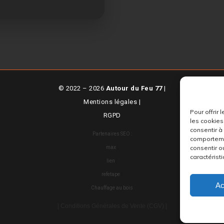
© 2022 – 2026
Autour du Feu 77
|
Mentions légales
|
Pour offrir
RGPD
les cookies
consentir à
Partenaires SEO :
comportemen
consentir o
max
|
caractéristi
lien
|
refetape
|
Ac
Chauffage au bois
| Conditions Générales de Vente (CGV) |