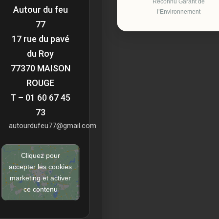
Reconnu Garant de
Autour du feu
l’Environnement
77
17 rue du pavé
du Roy
77370 MAISON
ROUGE
T – 01 60 67 45
73
autourdufeu77@gmail.com
Cliquez pour
accepter les cookies
marketing et activer
ce contenu