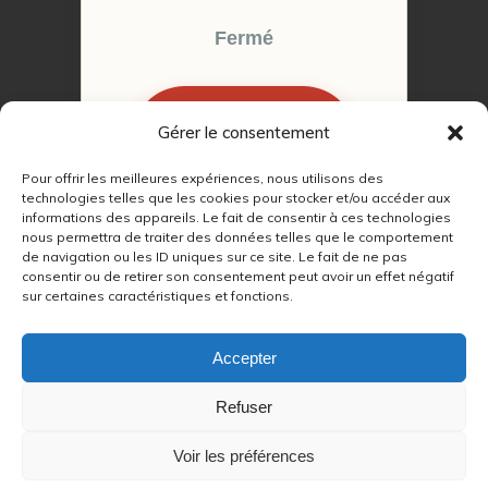
Fermé
Gérer le consentement
RÉSERVER MON
RENDEZ-VOUS
Pour offrir les meilleures expériences, nous utilisons des
technologies telles que les cookies pour stocker et/ou accéder aux
informations des appareils. Le fait de consentir à ces technologies
nous permettra de traiter des données telles que le comportement
de navigation ou les ID uniques sur ce site. Le fait de ne pas
consentir ou de retirer son consentement peut avoir un effet négatif
sur certaines caractéristiques et fonctions.
© 2022 – 2026
Autour du Feu 77
|
Mentions légales
|
RGPD
Accepter
Partenaires SEO :
Refuser
max
|
Voir les préférences
lien
|
refetape
|