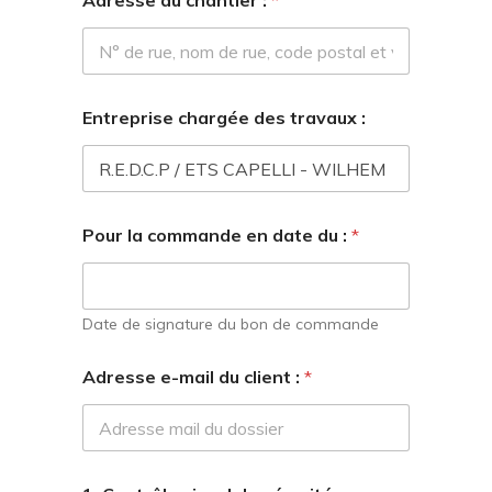
Adresse du chantier :
*
r
Entreprise chargée des travaux :
é
s
e
r
v
e
Pour la commande en date du :
*
s
N
o
r
Date de signature du bon de commande
m
e
s
Adresse e-mail du client :
*