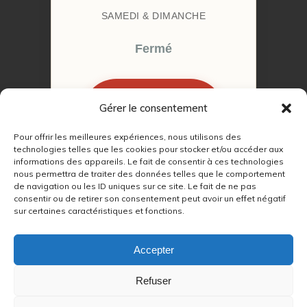
SAMEDI & DIMANCHE
Fermé
Gérer le consentement
RÉSERVER MON
RENDEZ-VOUS
Pour offrir les meilleures expériences, nous utilisons des
technologies telles que les cookies pour stocker et/ou accéder aux
informations des appareils. Le fait de consentir à ces technologies
nous permettra de traiter des données telles que le comportement
de navigation ou les ID uniques sur ce site. Le fait de ne pas
consentir ou de retirer son consentement peut avoir un effet négatif
sur certaines caractéristiques et fonctions.
© 2022 – 2026
Autour du Feu 77
|
Mentions légales
|
RGPD
Accepter
Partenaires SEO :
Refuser
max
|