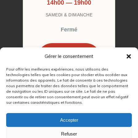
14h00 — 19h00
SAMEDI & DIMANCHE
Fermé
Gérer le consentement
RÉSERVER MON
RENDEZ-VOUS
Pour offrir les meilleures expériences, nous utilisons des
technologies telles que les cookies pour stocker et/ou accéder aux
informations des appareils. Le fait de consentir à ces technologies
nous permettra de traiter des données telles que le comportement
de navigation ou les ID uniques sur ce site. Le fait de ne pas
consentir ou de retirer son consentement peut avoir un effet négatif
sur certaines caractéristiques et fonctions.
© 2022 – 2026
Autour du Feu 77
|
Mentions légales
|
RGPD
Accepter
Partenaires SEO :
Refuser