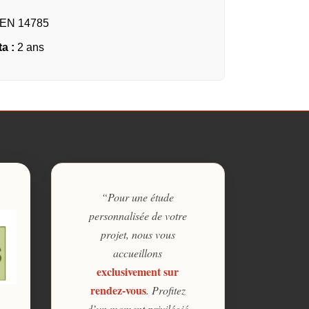
EN 14785
ta :
2 ans
“Pour une étude
personnalisée de votre
projet, nous vous
accueillons
exclusivement sur
rendez-vous
. Profitez
d’un moment privilégié