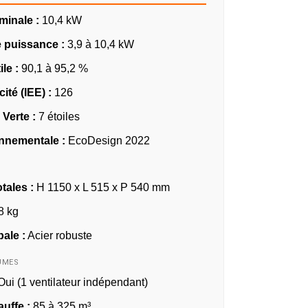
minale :
10,4 kW
 puissance :
3,9 à 10,4 kW
le :
90,1 à 95,2 %
cité (IEE) :
126
Verte :
7 étoiles
nnementale :
EcoDesign 2022
tales :
H 1150 x L 515 x P 540 mm
8 kg
pale :
Acier robuste
UMES
ui (1 ventilateur indépendant)
uffe :
85 à 325 m³