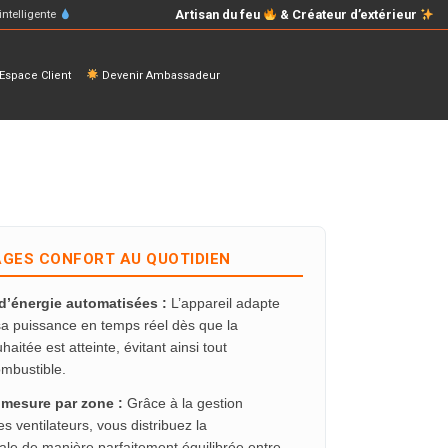
Artisan du feu
& Créateur d’extérieur
intelligente
space Client
Devenir Ambassadeur
GES CONFORT AU QUOTIDIEN
’énergie automatisées :
L’appareil adapte
sa puissance en temps réel dès que la
aitée est atteinte, évitant ainsi tout
ombustible.
 mesure par zone :
Grâce à la gestion
 ventilateurs, vous distribuez la
ale de manière parfaitement équilibrée entre