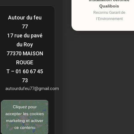
Qualibois
Reconnu Garant de
Autour du feu
l’Environnement
77
17 rue du pavé
du Roy
77370 MAISON
ROUGE
T – 01 60 67 45
73
autourdufeu77@gmail.com
Cliquez pour
accepter les cookies
marketing et activer
ce contenu