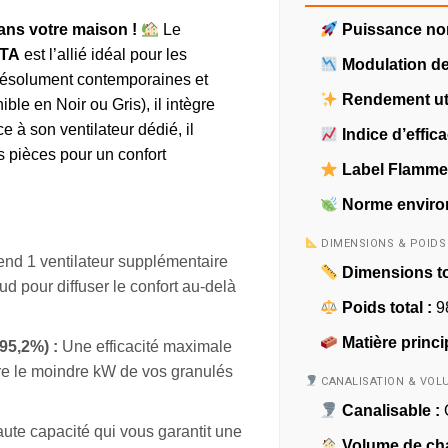
dans votre maison !
Le
Puissance no
CTA
est l’allié idéal pour les
Modulation de
 résolument contemporaines et
Rendement uti
ble en Noir ou Gris), il intègre
 à son ventilateur dédié, il
Indice d’effica
s pièces pour un confort
Label Flamme 
Norme enviro
DIMENSIONS & POIDS
d 1 ventilateur supplémentaire
Dimensions to
ud pour diffuser le confort au-delà
Poids total :
9
Matière princi
95,2%) :
Une efficacité maximale
ire le moindre kW de vos granulés
CANALISATION & VOL
Canalisable :
O
ute capacité qui vous garantit une
Volume de cha