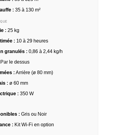
auffe :
35 à 130 m²
IQUE
e :
25 kg
timée :
10 à 29 heures
 granulés :
0,86 à 2,44 kg/h
Par le dessus
umées :
Arrière (ø 80 mm)
ais :
ø 60 mm
ctrique :
350 W
onibles :
Gris ou Noir
ance :
Kit Wi-Fi en option