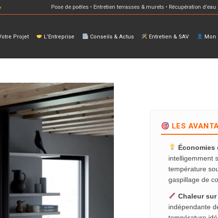
Pose de poêles • Entretien terrasses & murets • Récupération d’eau 
otre Projet
L’Entreprise
Conseils & Actus
Entretien & SAV
Mon E
LES AVANTA
Économies d
intelligemment 
température souh
gaspillage de c
Chaleur sur
indépendante des
température idé