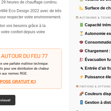
 29 heures de chauffage continu.
Surface de ch
tifié Eco Design 2022 avec de très
our respecter votre environnement.
AUTONOMIE & TECHN
Capacité trémi
lon vos besoins grâce à la
r votre confort depuis votre
Autonomie es
Consommation
Chargement :
 AUTOUR DU FEU 77
Évacuation f
e une parfaite maîtrise technique.
Entrée d’air fr
ts pour une distribution de chaleur
me aux normes RGE.
Puissance éle
OSE GRATUIT ICI
FINITIONS & OPTIONS
Couleurs disp
 visuel
Gestion à dist