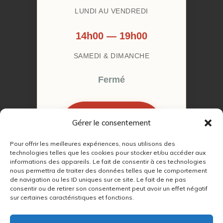
LUNDI AU VENDREDI
14h00 — 19h00
SAMEDI & DIMANCHE
Fermé
Gérer le consentement
RÉSERVER MON
RENDEZ-VOUS
Pour offrir les meilleures expériences, nous utilisons des
technologies telles que les cookies pour stocker et/ou accéder aux
informations des appareils. Le fait de consentir à ces technologies
nous permettra de traiter des données telles que le comportement
de navigation ou les ID uniques sur ce site. Le fait de ne pas
consentir ou de retirer son consentement peut avoir un effet négatif
© 2022 – 2026
Autour du Feu 77
|
sur certaines caractéristiques et fonctions.
Mentions légales
|