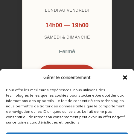
LUNDI AU VENDREDI
14h00 — 19h00
SAMEDI & DIMANCHE
Fermé
Gérer le consentement
RÉSERVER MON
RENDEZ-VOUS
Pour offrir les meilleures expériences, nous utilisons des
technologies telles que les cookies pour stocker et/ou accéder aux
informations des appareils. Le fait de consentir à ces technologies
nous permettra de traiter des données telles que le comportement
de navigation ou les ID uniques sur ce site. Le fait de ne pas
consentir ou de retirer son consentement peut avoir un effet négatif
© 2022 – 2026
Autour du Feu 77
|
sur certaines caractéristiques et fonctions.
Mentions légales
|