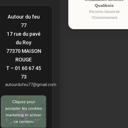
Qualibois
Reconnu Garant de
Autour du feu
l’Environnement
77
17 rue du pavé
du Roy
77370 MAISON
ROUGE
T – 01 60 67 45
73
autourdufeu77@gmail.com
Cliquez pour
accepter les cookies
marketing et activer
ce contenu