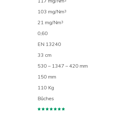
117 mg/Nm
3
103 mg/Nm
3
21 mg/Nm
3
0,60
EN 13240
33 cm
530 – 1347 – 420 mm
150 mm
110 Kg
Bûches