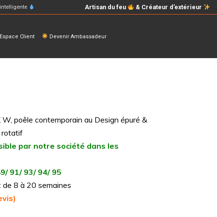
Artisan du feu
& Créateur d’extérieur
intelligente
space Client
Devenir Ambassadeur
K W, poêle contemporain au Design épuré &
rotatif
sible par notre société dans les
89/ 91/ 93/ 94/ 95
n : de 8 à 20 semaines
vis)