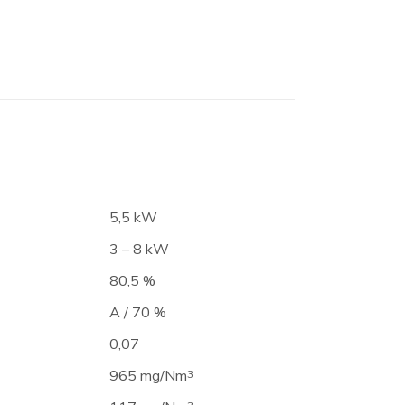
5,5 kW
3 – 8 kW
80,5 %
A / 70 %
0,07
965 mg/Nm
3