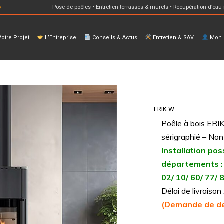
Pose de poêles • Entretien terrasses & murets • Récupération d’eau 
otre Projet
L’Entreprise
Conseils & Actus
Entretien & SAV
Mon E
ERIK W
Poêle à bois ERI
sérigraphié – Non 
Installation pos
départements :
02/ 10/ 60/ 77/ 
Délai de livraiso
(Demande de de