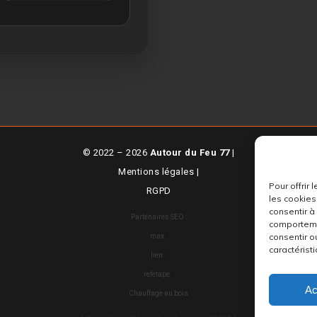
© 2022 – 2026
Autour du Feu 77
|
Mentions légales
|
Pour offrir
RGPD
les cookies
consentir à
Partenaires SEO :
comportemen
consentir o
max
|
caractéristi
lien
|
refetape
|
Ac
Chauffage au bois