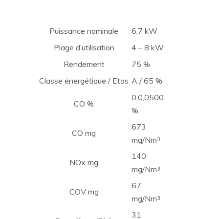
Puissance nominale
6,7 kW
Plage d’utilisation
4 – 8 kW
Rendement
75 %
Classe énergétique / Etas
A / 65 %
0,0,0500
CO %
%
673
CO mg
mg/Nm
3
140
NOx mg
mg/Nm
3
67
COV mg
mg/Nm
3
31