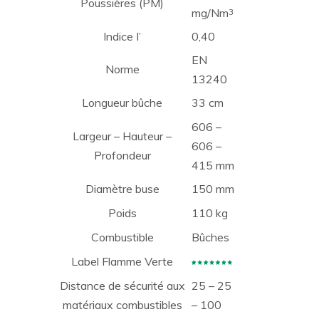
Poussières (PM)
mg/Nm
3
Indice I’
0,40
EN
Norme
13240
Longueur bûche
33 cm
606 –
Largeur – Hauteur –
606 –
Profondeur
415 mm
Diamètre buse
150 mm
Poids
110 kg
Combustible
Bûches
Label Flamme Verte
Distance de sécurité aux
25 – 25
matériaux combustibles
– 100