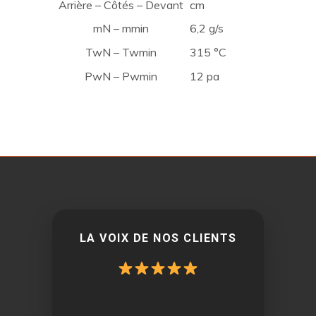
Arrière – Côtés – Devant
cm
mN – mmin
6,2 g/s
TwN – Twmin
315 °C
PwN – Pwmin
12 pa
LA VOIX DE NOS CLIENTS