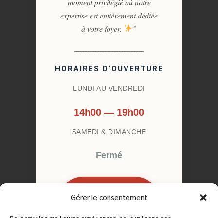
moment privilégié où notre
expertise est entièrement dédiée
à votre foyer.
”
HORAIRES D’OUVERTURE
LUNDI AU VENDREDI
14h00 — 19h00
SAMEDI & DIMANCHE
Fermé
Gérer le consentement
RÉSERVER MON
RENDEZ-VOUS
Pour offrir les meilleures expériences, nous utilisons des