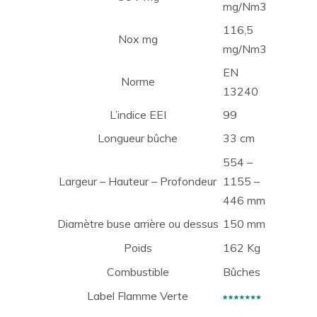
mg/Nm3
116,5
Nox mg
mg/Nm3
EN
Norme
13240
L’indice EEI
99
Longueur bûche
33 cm
554 –
Largeur – Hauteur – Profondeur
1155 –
446 mm
Diamètre buse arrière ou dessus
150 mm
Poids
162 Kg
Combustible
Bûches
Label Flamme Verte