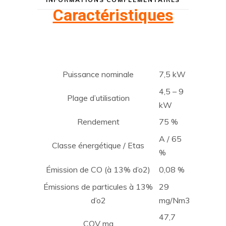
Caractéristiques
Puissance nominale
7,5 kW
4,5 – 9
Plage d’utilisation
kW
Rendement
75 %
A / 65
Classe énergétique / Etas
%
Émission de CO (à 13% d’o2)
0,08 %
Émissions de particules à 13%
29
d’o2
mg/Nm3
47,7
COV mg