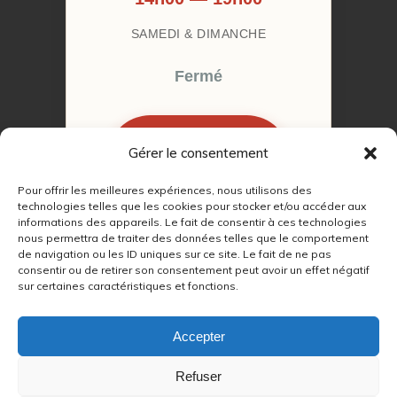
SAMEDI & DIMANCHE
Fermé
Gérer le consentement
RÉSERVER MON
RENDEZ-VOUS
Pour offrir les meilleures expériences, nous utilisons des
technologies telles que les cookies pour stocker et/ou accéder aux
informations des appareils. Le fait de consentir à ces technologies
nous permettra de traiter des données telles que le comportement
de navigation ou les ID uniques sur ce site. Le fait de ne pas
consentir ou de retirer son consentement peut avoir un effet négatif
© 2022 – 2026
Autour du Feu 77
|
sur certaines caractéristiques et fonctions.
Mentions légales
|
RGPD
Accepter
Partenaires SEO :
Refuser
max
|