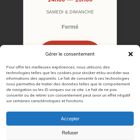
SAMEDI & DIMANCHE
Fermé
Gérer le consentement
RÉSERVER MON
RENDEZ-VOUS
Pour offrir les meilleures expériences, nous utilisons des
technologies telles que les cookies pour stocker et/ou accéder aux
informations des appareils. Le fait de consentir à ces technologies
nous permettra de traiter des données telles que le comportement
de navigation ou les ID uniques sur ce site. Le fait de ne pas
consentir ou de retirer son consentement peut avoir un effet négatif
sur certaines caractéristiques et fonctions.
© 2022 – 2026
Autour du Feu 77
|
Mentions légales
|
RGPD
Accepter
Partenaires SEO :
Refuser
max
|