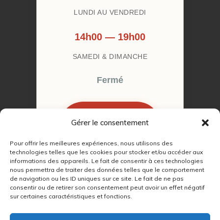
LUNDI AU VENDREDI
14h00 — 19h00
SAMEDI & DIMANCHE
Fermé
Gérer le consentement
RÉSERVER MON
RENDEZ-VOUS
Pour offrir les meilleures expériences, nous utilisons des
technologies telles que les cookies pour stocker et/ou accéder aux
informations des appareils. Le fait de consentir à ces technologies
nous permettra de traiter des données telles que le comportement
de navigation ou les ID uniques sur ce site. Le fait de ne pas
consentir ou de retirer son consentement peut avoir un effet négatif
© 2022 – 2026
Autour du Feu 77
|
sur certaines caractéristiques et fonctions.
Mentions légales
|