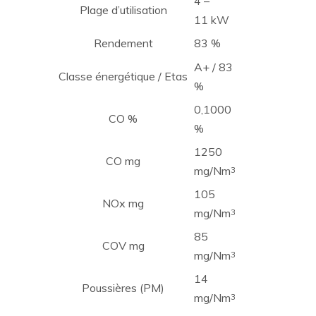
4 –
Plage d’utilisation
11 kW
Rendement
83 %
A+ / 83
Classe énergétique / Etas
%
0,1000
CO %
%
1250
CO mg
mg/Nm
3
105
NOx mg
mg/Nm
3
85
COV mg
mg/Nm
3
14
Poussières (PM)
mg/Nm
3