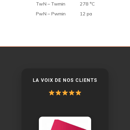
TwN – Twmin
278 °C
PwN – Pwmin
12 pa
LA VOIX DE NOS CLIENTS