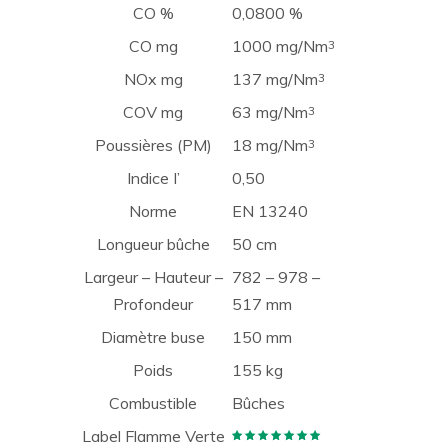
CO %
0,0800 %
CO mg
1000 mg/Nm
3
NOx mg
137 mg/Nm
3
COV mg
63 mg/Nm
3
Poussières (PM)
18 mg/Nm
3
Indice I’
0,50
Norme
EN 13240
Longueur bûche
50 cm
Largeur – Hauteur –
782 – 978 –
Profondeur
517 mm
Diamètre buse
150 mm
Poids
155 kg
Combustible
Bûches
Label Flamme Verte