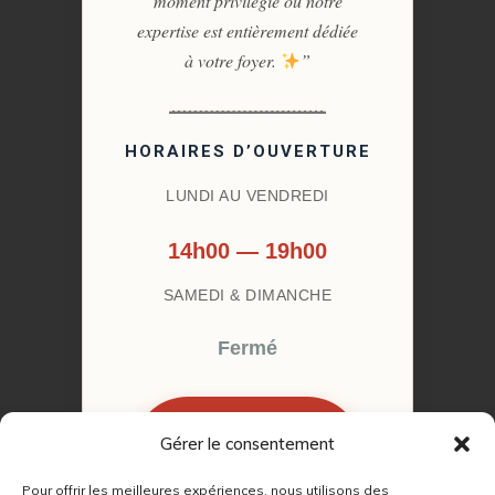
moment privilégié où notre
expertise est entièrement dédiée
à votre foyer.
”
HORAIRES D’OUVERTURE
LUNDI AU VENDREDI
14h00 — 19h00
SAMEDI & DIMANCHE
Fermé
Gérer le consentement
RÉSERVER MON
RENDEZ-VOUS
Pour offrir les meilleures expériences, nous utilisons des