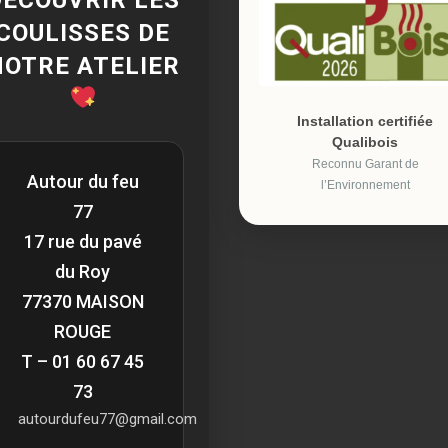
COULISSES DE
NOTRE ATELIER
Installation certifiée
Qualibois
Reconnu Garant de
Autour du feu
l’Environnement
77
17 rue du pavé
du Roy
77370 MAISON
ROUGE
T – 01 60 67 45
73
autourdufeu77@gmail.com