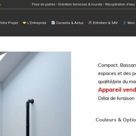
Pose de poêles • Entretien terrasses & murets • Récupération d’eau 
otre Projet
L’Entreprise
Conseils & Actus
Entretien & SAV
Mon E
Compact, Bassano 
espaces et des pe
qualité/prix du ma
Appareil vend
Délai de livraiso
Couleurs & Opti