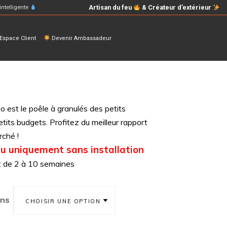
Artisan du feu
& Créateur d’extérieur
intelligente
space Client
Devenir Ambassadeur
est le poêle à granulés des petits
tits budgets. Profitez du meilleur rapport
rché !
u uniquement sans installation
n : de 2 à 10 semaines
ons
CHOISIR UNE OPTION